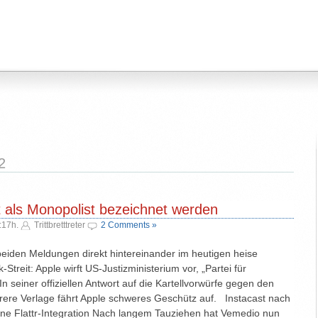
2
ht als Monopolist bezeichnet werden
:17h.
Trittbretttreter
2 Comments »
 beiden Meldungen direkt hintereinander im heutigen heise
treit: Apple wirft US-Justizministerium vor, „Partei für
n seiner offiziellen Antwort auf die Kartellvorwürfe gegen den
re Verlage fährt Apple schweres Geschütz auf. Instacast nach
ne Flattr-Integration Nach langem Tauziehen hat Vemedio nun