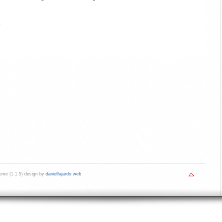
»
me (1.1.5) design by
danielfajardo web