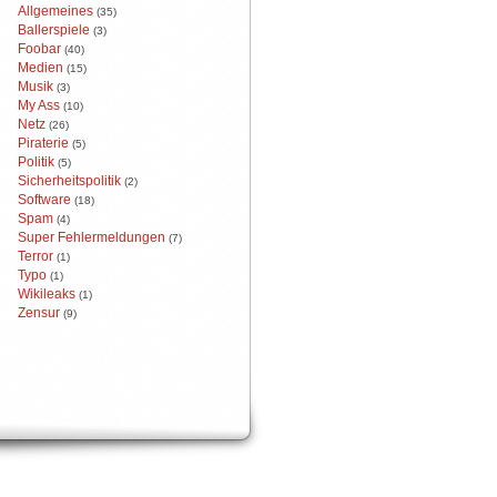
Allgemeines
(35)
Ballerspiele
(3)
Foobar
(40)
Medien
(15)
Musik
(3)
My Ass
(10)
Netz
(26)
Piraterie
(5)
Politik
(5)
Sicherheitspolitik
(2)
Software
(18)
Spam
(4)
Super Fehlermeldungen
(7)
Terror
(1)
Typo
(1)
Wikileaks
(1)
Zensur
(9)