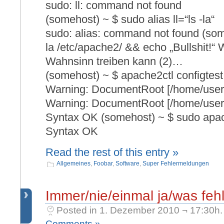
sudo: ll: command not found
(somehost) ~ $ sudo alias ll=“ls -la“
sudo: alias: command not found (som
la /etc/apache2/ && echo „Bullshit!“
Wahnsinn treiben kann (2)…
(somehost) ~ $ apache2ctl configtest
Warning: DocumentRoot [/home/user1
Warning: DocumentRoot [/home/user2
Syntax OK (somehost) ~ $ sudo apach
Syntax OK
Read the rest of this entry »
Allgemeines
,
Foobar
,
Software
,
Super Fehlermeldungen
Immer/nie/einmal ja/was fe
Posted in 1. Dezember 2010 ¬ 17:30h.
Comments »