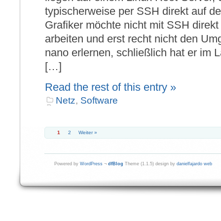
typischerweise per SSH direkt auf d
Grafiker möchte nicht mit SSH direk
arbeiten und erst recht nicht den Um
nano erlernen, schließlich hat er im L
[…]
Read the rest of this entry »
Netz
,
Software
1
2
Weiter »
Powered by
WordPress
¬
dfBlog
Theme (1.1.5) design by
danielfajardo web