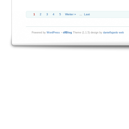
1
2
3
4
5
Weiter »
...
Last
Powered by
WordPress
¬
dfBlog
Theme (1.1.5) design by
danielfajardo web