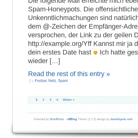
Die folgende Mail erreichte mich ebe
Spam-Honeypots. Die offensichtlich
Unkenntlichmachungen sind natürlich 
dem @-Zeichen der Empfänger-Adress
versprochen, der Link zu der geilen D
http://example.org/Yff Kannst mir ja
dein erstes Date hast
Ich hatte ge
wieder […]
Read the rest of this entry »
Foobar
,
Netz
,
Spam
1
2
3
4
Weiter »
Powered by
WordPress
¬
dfBlog
Theme (1.1.5) design by
danielfajardo web