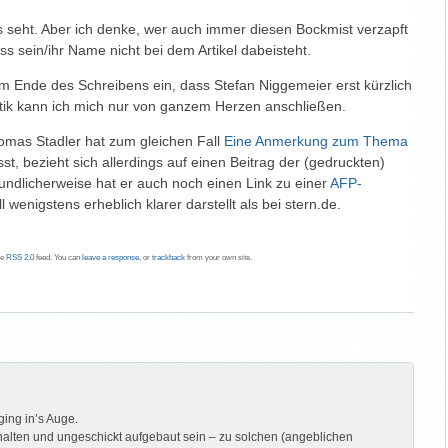
das seht. Aber ich denke, wer auch immer diesen Bockmist verzapft
dass sein/ihr Name nicht bei dem Artikel dabeisteht.
 am Ende des Schreibens ein, dass Stefan Niggemeier erst kürzlich
itik kann ich mich nur von ganzem Herzen anschließen.
omas Stadler hat zum gleichen Fall
Eine Anmerkung zum Thema
st, bezieht sich allerdings auf einen Beitrag der (gedruckten)
ndlicherweise hat er auch noch einen Link zu einer
AFP-
ll wenigstens erheblich klarer darstellt als bei stern.de.
he
RSS 2.0
feed. You can
leave a response
, or
trackback
from your own site.
ging in’s Auge.
alten und ungeschickt aufgebaut sein – zu solchen (angeblichen