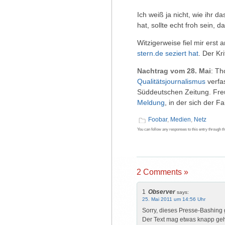
Ich weiß ja nicht, wie ihr 
hat, sollte echt froh sein, 
Witzigerweise fiel mir erst
stern.de
seziert
hat
. Der Kr
Nachtrag vom 28. Mai
: Th
Qualitätsjournalismus
verfas
Süddeutschen Zeitung. Freu
Meldung
, in der sich der Fa
Foobar
,
Medien
,
Netz
You can follow any responses to this entry through t
2 Comments »
1
Observer
says:
25. Mai 2011 um 14:56 Uhr
Sorry, dieses Presse-Bashing 
Der Text mag etwas knapp geh