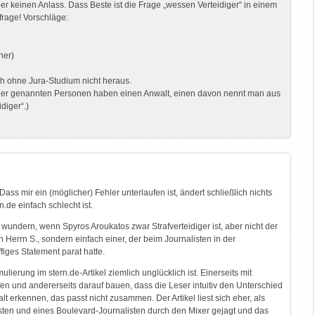
er keinen Anlass. Dass Beste ist die Frage „wessen Verteidiger“ in einem
sfrage! Vorschläge:
her)
ch ohne Jura-Studium nicht heraus.
r vier genannten Personen haben einen Anwalt, einen davon nennt man aus
diger“.)
. Dass mir ein (möglicher) Fehler unterlaufen ist, ändert schließlich nichts
n.de einfach schlecht ist.
wundern, wenn Spyros Aroukatos zwar Strafverteidiger ist, aber nicht der
 Herrn S., sondern einfach einer, der beim Journalisten in der
ffiges Statement parat hatte.
ulierung im stern.de-Artikel ziemlich unglücklich ist. Einerseits mit
 und andererseits darauf bauen, dass die Leser intuitiv den Unterschied
t erkennen, das passt nicht zusammen. Der Artikel liest sich eher, als
isten und eines Boulevard-Journalisten durch den Mixer gejagt und das