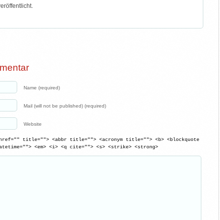
röffentlicht.
mmentar
Name (required)
Mail (will not be published) (required)
Website
href="" title=""> <abbr title=""> <acronym title=""> <b> <blockquote
atetime=""> <em> <i> <q cite=""> <s> <strike> <strong>