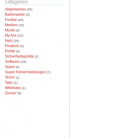
categories
Allgemeines
(35)
Ballerspiele
(3)
Foobar
(40)
Medien
(15)
Musik
(3)
My Ass
(10)
Netz
(26)
Piraterie
(5)
Politik
(5)
Sicherheitspolitik
(2)
Software
(18)
Spam
(4)
Super Fehlermeldungen
(7)
Terror
(1)
Typo
(1)
Wikileaks
(1)
Zensur
(9)