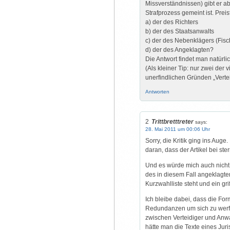
Missverständnissen) gibt er ab
Strafprozess gemeint ist. Prei
a) der des Richters
b) der des Staatsanwalts
c) der des Nebenklägers (Fisc
d) der des Angeklagten?
Die Antwort findet man natürli
(Als kleiner Tip: nur zwei de
unerfindlichen Gründen „Vertei
Antworten
2
Trittbretttreter
says:
28. Mai 2011 um 00:06 Uhr
Sorry, die Kritik ging ins Auge
daran, dass der Artikel bei ster
Und es würde mich auch nicht 
des in diesem Fall angeklagten
Kurzwahlliste steht und ein gri
Ich bleibe dabei, dass die Form
Redundanzen um sich zu werfen
zwischen Verteidiger und Anwal
hätte man die Texte eines Jur