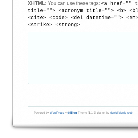
XHTML:
You can use these tags:
<a href="" t
title=""> <acronym title=""> <b> <b
<cite> <code> <del datetime=""> <em
<strike> <strong>
Powered by
WordPress
¬
dfBlog
Theme (1.1.5) design by
danielfajardo web