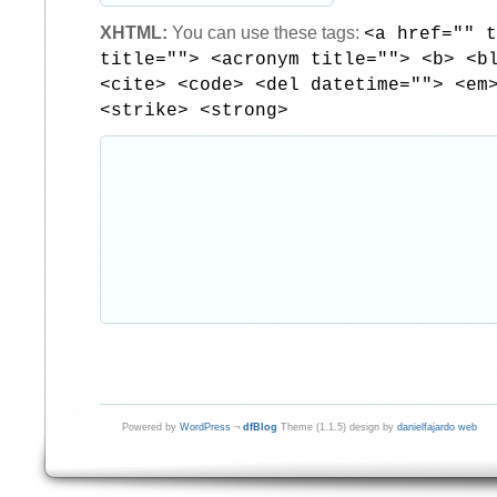
XHTML:
You can use these tags:
<a href="" t
title=""> <acronym title=""> <b> <b
<cite> <code> <del datetime=""> <em
<strike> <strong>
Powered by
WordPress
¬
dfBlog
Theme (1.1.5) design by
danielfajardo web