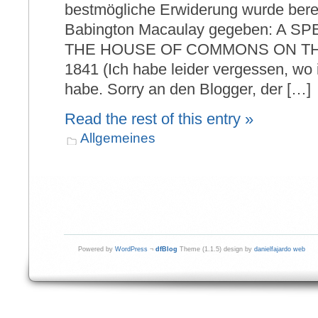
bestmögliche Erwiderung wurde ber
Babington Macaulay gegeben: A 
THE HOUSE OF COMMONS ON TH
1841 (Ich habe leider vergessen, wo
habe. Sorry an den Blogger, der […]
Read the rest of this entry »
Allgemeines
Powered by
WordPress
¬
dfBlog
Theme (1.1.5) design by
danielfajardo web