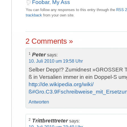
Foobar
,
My Ass
You can follow any responses to this entry through the
RSS 2
trackback
from your own site.
2 Comments »
1
Peter
says:
10. Juli 2010 um 19:58 Uhr
Selber Depp!? Zumidnest »GROSSER TES
ß in Versalien immer in ein Doppel-S um
http://de.wikipedia.org/wiki/
ß#Gro.C3.9Fschreibweise_mit_Ersetz
Antworten
2
Trittbretttreter
says: