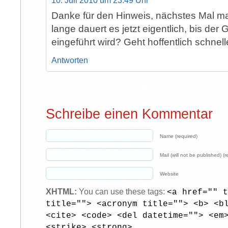
10. Juli 2010 um 23:49 Uhr
Danke für den Hinweis, nächstes Mal 
lange dauert es jetzt eigentlich, bis der
eingeführt wird? Geht hoffentlich schnell
Antworten
Schreibe einen Kommentar
Name (required)
Mail (will not be published) (r
Website
XHTML:
You can use these tags:
<a href="" t
title=""> <acronym title=""> <b> <b
<cite> <code> <del datetime=""> <em
<strike> <strong>