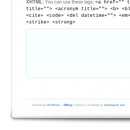
XHTML:
You can use these tags:
<a href="" t
title=""> <acronym title=""> <b> <b
<cite> <code> <del datetime=""> <em
<strike> <strong>
Powered by
WordPress
¬
dfBlog
Theme (1.1.5) design by
danielfajardo web